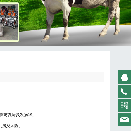
、乳质与乳房炎发病率。
低乳房炎风险。