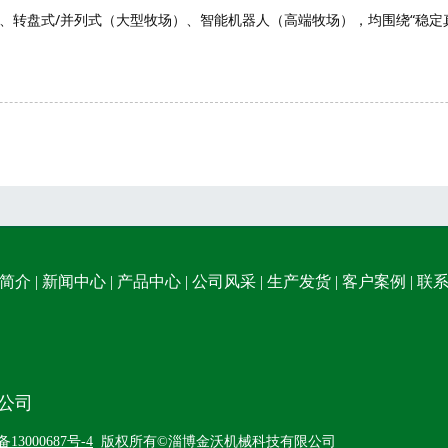
、转盘式/并列式（大型牧场）、智能机器人（高端牧场），均围绕“稳定真
简介
|
新闻中心
|
产品中心
|
公司风采
|
生产发货
|
客户案例
|
联
公司
备13000687号-4
版权所有©淄博金沃机械科技有限公司